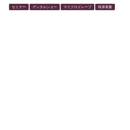
セミナー
デンタルショー
マイクロドレープ
執筆著書