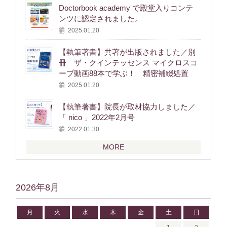
Doctorbook academy で殿堂入りコンテ
ンツに認定されました。
2025.01.20
【執筆著書】共著が出版されました／別
冊 ザ・クインテッセンス マイクロスコ
ープ動画88本で学ぶ！ 精密補綴処置
2025.01.20
【執筆著書】院長が取材協力しました／
「 nico 」2022年2月号
2022.01.30
MORE
2026年8月
月
火
水
木
金
土
日