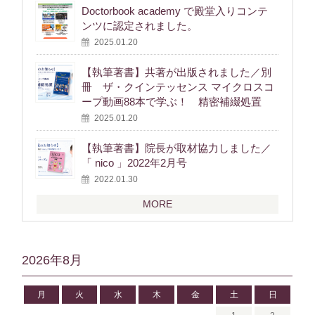
Doctorbook academy で殿堂入りコンテ
ンツに認定されました。
2025.01.20
【執筆著書】共著が出版されました／別
冊 ザ・クインテッセンス マイクロスコ
ープ動画88本で学ぶ！ 精密補綴処置
2025.01.20
【執筆著書】院長が取材協力しました／
「 nico 」2022年2月号
2022.01.30
MORE
2026年8月
月
火
水
木
金
土
日