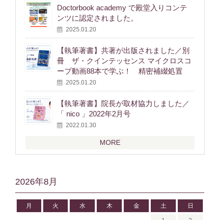
Doctorbook academy で殿堂入りコンテ
ンツに認定されました。
2025.01.20
【執筆著書】共著が出版されました／別
冊 ザ・クインテッセンス マイクロスコ
ープ動画88本で学ぶ！ 精密補綴処置
2025.01.20
【執筆著書】院長が取材協力しました／
「 nico 」2022年2月号
2022.01.30
MORE
2026年8月
月
火
水
木
金
土
日