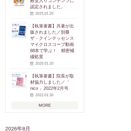
殿堂入りコンテンツに
認定されました。
2025.01.20
【執筆著書】共著が出
版されました／別冊
ザ・クインテッセンス
マイクロスコープ動画
88本で学ぶ！ 精密補
綴処置
2025.01.20
【執筆著書】院長が取
材協力しました／「
nico 」2022年2月号
2022.01.30
MORE
2026年8月