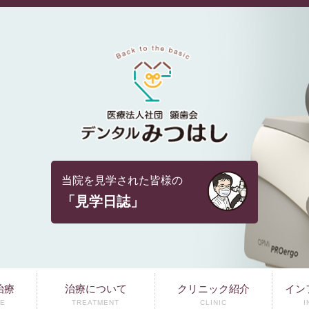
当院を見学された皆様の
「見学日誌」
治療
治療について
クリニック紹介
イン
E
TREATMENT
CLINIC
I