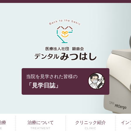
当院を見学された皆様の
「見学日誌」
治療
治療について
クリニック紹介
イン
E
TREATMENT
CLINIC
I