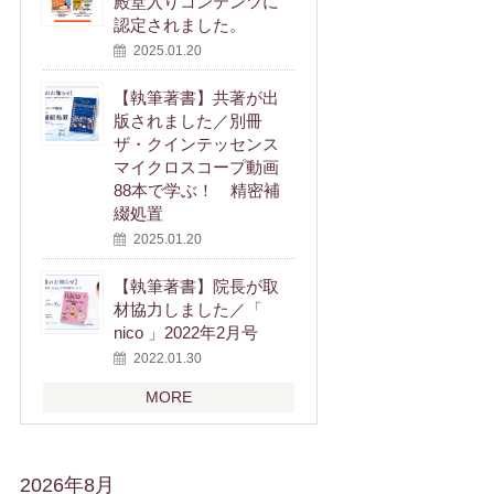
殿堂入りコンテンツに
認定されました。
2025.01.20
【執筆著書】共著が出
版されました／別冊
ザ・クインテッセンス
マイクロスコープ動画
88本で学ぶ！ 精密補
綴処置
2025.01.20
【執筆著書】院長が取
材協力しました／「
nico 」2022年2月号
2022.01.30
MORE
2026年8月